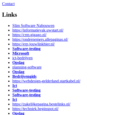
Contact
Links
Slim Software Nabouwen
https://informatievak.uwstart.nl/
https://crm.gigago.nl/
https://ondernemers.allepaginas.nl/
https://erp.jouwlinkhier.nl/
Software-testing
Microsoft
ict-bedrijven
Opslag
planning-software
Opslag
Bedrijvengids
https://webdesign-gelderland.startkabel.nl/
Ict
Software-testing
Software-testing
Ict
https://zakelijkepagina.bestelinks.nl/
https://techniek.beginspot.nl/
Opslag