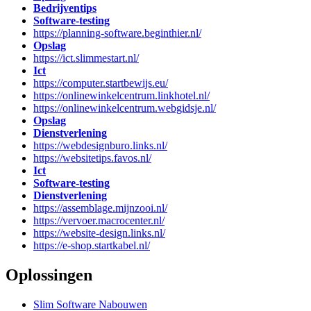
Bedrijventips
Software-testing
https://planning-software.beginthier.nl/
Opslag
https://ict.slimmestart.nl/
Ict
https://computer.startbewijs.eu/
https://onlinewinkelcentrum.linkhotel.nl/
https://onlinewinkelcentrum.webgidsje.nl/
Opslag
Dienstverlening
https://webdesignburo.links.nl/
https://websitetips.favos.nl/
Ict
Software-testing
Dienstverlening
https://assemblage.mijnzooi.nl/
https://vervoer.macrocenter.nl/
https://website-design.links.nl/
https://e-shop.startkabel.nl/
Oplossingen
Slim Software Nabouwen