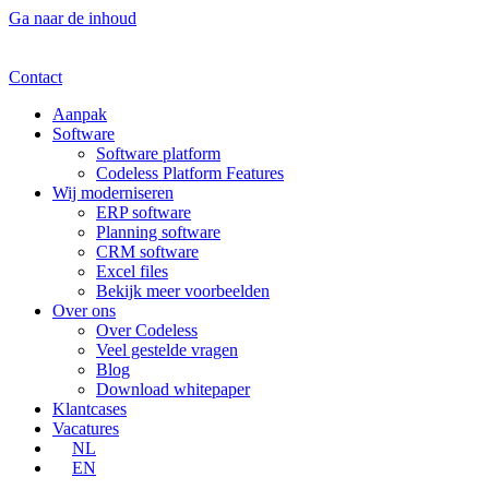
Ga naar de inhoud
Contact
Aanpak
Software
Software platform
Codeless Platform Features
Wij moderniseren
ERP software
Planning software
CRM software
Excel files
Bekijk meer voorbeelden
Over ons
Over Codeless
Veel gestelde vragen
Blog
Download whitepaper
Klantcases
Vacatures
NL
EN