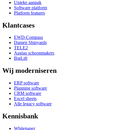
Unieke aanpak
Software platform
Platform features
Klantcases
EWD-Compass
Damen Shipyards
TELE2
Augias schoonmakers
BigLift
Wij moderniseren
ERP software
Planning software
CRM software
Excel sheets
Alle legacy software
Kennisbank
Whitepaper