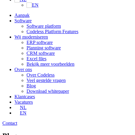
EN
Aanpak
Software
Software platform
Codeless Platform Features
Wij moderniseren
ERP software
Planning software
CRM software
Excel files
Bekijk meer voorbeelden
Over ons
Over Codeless
Veel gestelde vragen
Blog
Download whitepaper
Klantcases
Vacatures
NL
EN
Contact