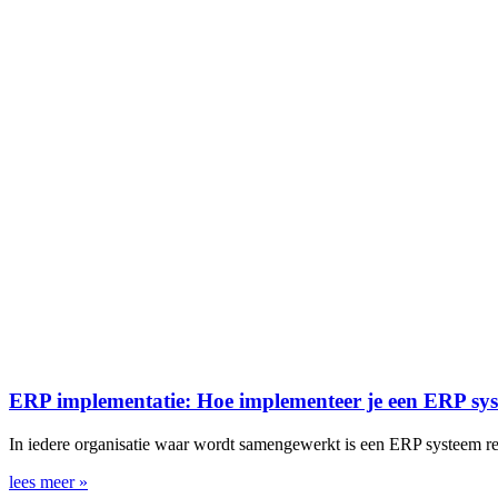
ERP implementatie: Hoe implementeer je een ERP sys
In iedere organisatie waar wordt samengewerkt is een ERP systeem rele
lees meer »