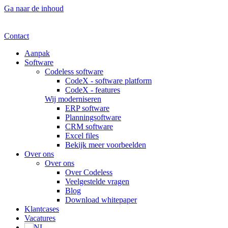
Ga naar de inhoud
Contact
Aanpak
Software
Codeless software
CodeX - software platform
CodeX - features
Wij moderniseren
ERP software
Planningsoftware
CRM software
Excel files
Bekijk meer voorbeelden
Over ons
Over ons
Over Codeless
Veelgestelde vragen
Blog
Download whitepaper
Klantcases
Vacatures
NL